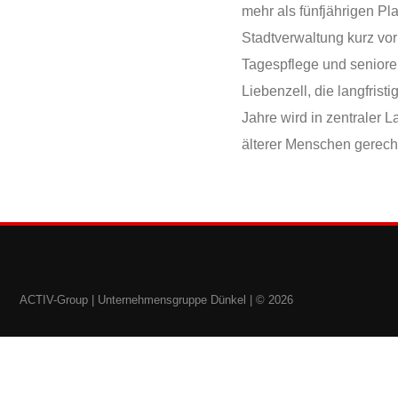
mehr als fünfjährigen P
Stadtverwaltung kurz vo
Tagespflege und seniore
Liebenzell, die langfris
Jahre wird in zentraler 
älterer Menschen gerecht
ACTIV-Group |
Unternehmensgruppe Dünkel
| © 2026