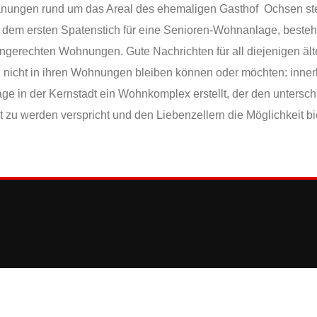
lanungen rund um das Areal des ehemaligen Gasthof Ochsen st
r dem ersten Spatenstich für eine Senioren-Wohnanlage, beste
ngerechten Wohnungen. Gute Nachrichten für all diejenigen äl
tig nicht in ihren Wohnungen bleiben können oder möchten: inne
Lage in der Kernstadt ein Wohnkomplex erstellt, der den untersc
 zu werden verspricht und den Liebenzellern die Möglichkeit bi