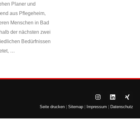
ehen Planer und
hend aus Pflegeheim,
teren Menschen in Bad
rhalb der nächsten zwei
hiedlichen Bedürfnissen
etet, …
Seite drucken
|
Sitemap
|
Impressum
|
Datenschutz