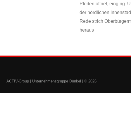
Pforten öffnet, einging
der nördlichen Innenstad
Rede strich Oberbürgerm
heraus
ACTIV-Group |
Unternehmensgruppe Dünkel
| © 2026