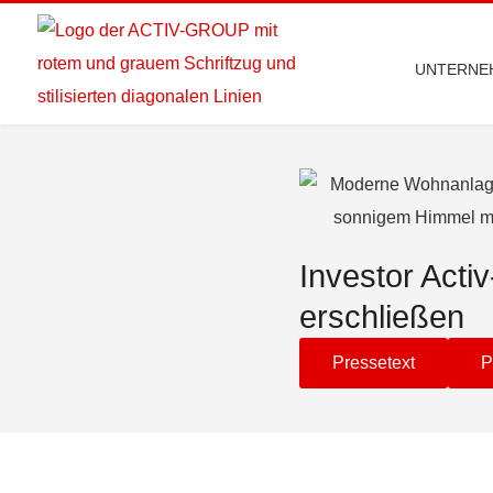
UNTERNE
Investor Acti
erschließen
Pressetext
P