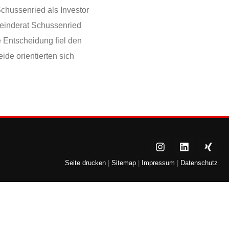
chussenried als Investor
einderat Schussenried
e Entscheidung fiel den
ide orientierten sich
Seite drucken
|
Sitemap
|
Impressum
|
Datenschutz