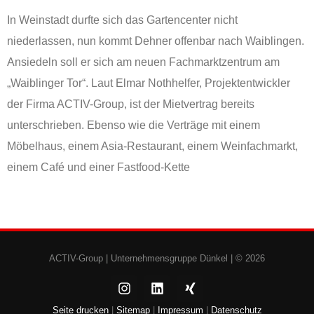
In Weinstadt durfte sich das Gartencenter nicht
niederlassen, nun kommt Dehner offenbar nach Waiblingen.
Ansiedeln soll er sich am neuen Fachmarktzentrum am
„Waiblinger Tor“. Laut Elmar Nothhelfer, Projektentwickler
der Firma ACTIV-Group, ist der Mietvertrag bereits
unterschrieben. Ebenso wie die Verträge mit einem
Möbelhaus, einem Asia-Restaurant, einem Weinfachmarkt,
einem Café und einer Fastfood-Kette
ACTIV-Group |
Unternehmensgruppe Dünkel
| © 2026
Seite drucken
|
Sitemap
|
Impressum
|
Datenschutz