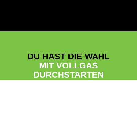
DU HAST DIE WAHL
MIT VOLLGAS
DURCHSTARTEN
Die Zukunft erwartet dich!
Deine Ausbildung
Dein Duales Studium
• Kaufmann*frau für
• BWL – International